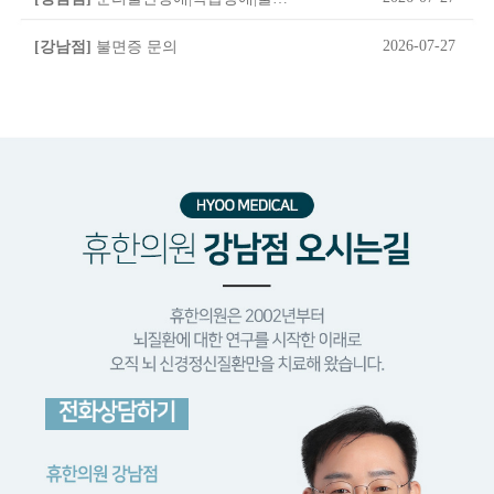
2026-07-27
[강남점]
불면증 문의