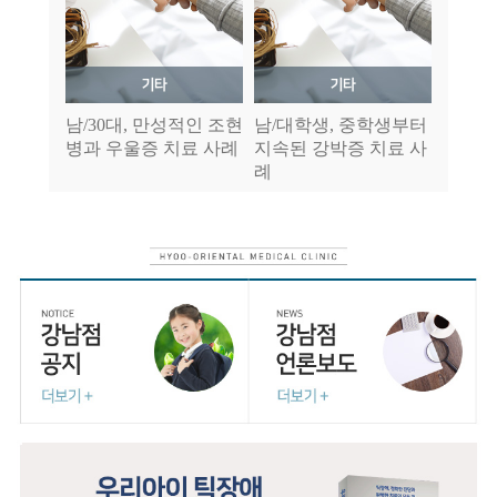
남/30대, 만성적인 조현
남/대학생, 중학생부터
병과 우울증 치료 사례
지속된 강박증 치료 사
례