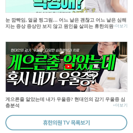
눈 깜빡임, 얼굴 찡그림… 어느 날은 괜찮고 어느 날은 심해
지는 증상 증상만 보지 않고 원인을 살피는 휴한의원
+더보기
게으른줄 알았는데 내가 우울증? 현대인의 감기 우울증 심
층분석
+더보기