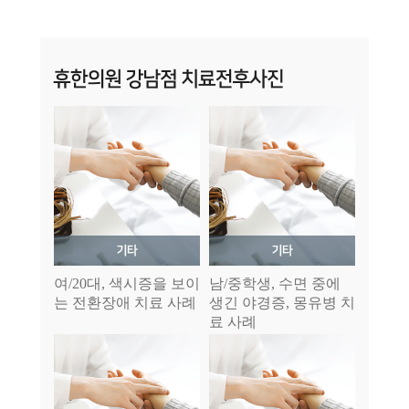
여/20대, 색시증을 보이
남/중학생, 수면 중에
는 전환장애 치료 사례
생긴 야경증, 몽유병 치
료 사례